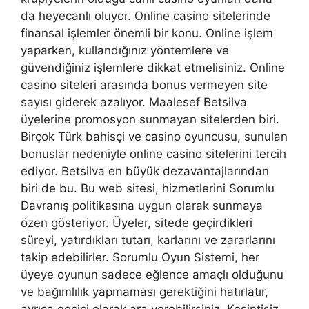
da heyecanlı oluyor. Online casino sitelerinde
finansal işlemler önemli bir konu. Online işlem
yaparken, kullandığınız yöntemlere ve
güvendiğiniz işlemlere dikkat etmelisiniz. Online
casino siteleri arasında bonus vermeyen site
sayısı giderek azalıyor. Maalesef Betsilva
üyelerine promosyon sunmayan sitelerden biri.
Birçok Türk bahisçi ve casino oyuncusu, sunulan
bonuslar nedeniyle online casino sitelerini tercih
ediyor. Betsilva en büyük dezavantajlarından
biri de bu. Bu web sitesi, hizmetlerini Sorumlu
Davranış politikasına uygun olarak sunmaya
özen gösteriyor. Üyeler, sitede geçirdikleri
süreyi, yatırdıkları tutarı, karlarını ve zararlarını
takip edebilirler. Sorumlu Oyun Sistemi, her
üyeye oyunun sadece eğlence amaçlı olduğunu
ve bağımlılık yapmaması gerektiğini hatırlatır,