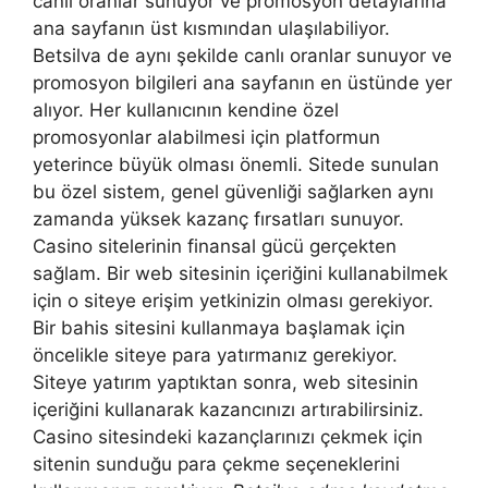
canlı oranlar sunuyor ve promosyon detaylarına
ana sayfanın üst kısmından ulaşılabiliyor.
Betsilva de aynı şekilde canlı oranlar sunuyor ve
promosyon bilgileri ana sayfanın en üstünde yer
alıyor. Her kullanıcının kendine özel
promosyonlar alabilmesi için platformun
yeterince büyük olması önemli. Sitede sunulan
bu özel sistem, genel güvenliği sağlarken aynı
zamanda yüksek kazanç fırsatları sunuyor.
Casino sitelerinin finansal gücü gerçekten
sağlam. Bir web sitesinin içeriğini kullanabilmek
için o siteye erişim yetkinizin olması gerekiyor.
Bir bahis sitesini kullanmaya başlamak için
öncelikle siteye para yatırmanız gerekiyor.
Siteye yatırım yaptıktan sonra, web sitesinin
içeriğini kullanarak kazancınızı artırabilirsiniz.
Casino sitesindeki kazançlarınızı çekmek için
sitenin sunduğu para çekme seçeneklerini