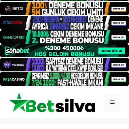
İçeriğe
atla
Menü