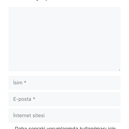
Yorum
İsim
E-
posta
İnternet
sitesi
Daha sonraki yorumlarımda kullanılması için