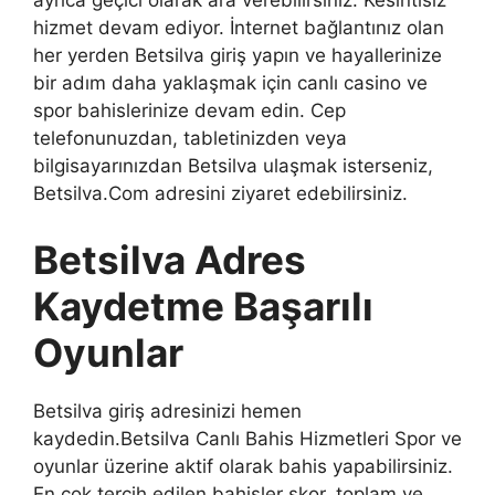
ayrıca geçici olarak ara verebilirsiniz. Kesintisiz
hizmet devam ediyor. İnternet bağlantınız olan
her yerden Betsilva giriş yapın ve hayallerinize
bir adım daha yaklaşmak için canlı casino ve
spor bahislerinize devam edin. Cep
telefonunuzdan, tabletinizden veya
bilgisayarınızdan Betsilva ulaşmak isterseniz,
Betsilva.Com adresini ziyaret edebilirsiniz.
Betsilva Adres
Kaydetme Başarılı
Oyunlar
Betsilva giriş adresinizi hemen
kaydedin.Betsilva Canlı Bahis Hizmetleri Spor ve
oyunlar üzerine aktif olarak bahis yapabilirsiniz.
En çok tercih edilen bahisler skor, toplam ve