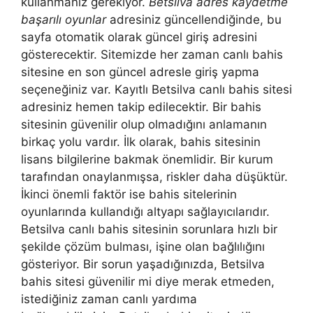
kullanmanız gerekiyor.
Betsilva adres kaydetme
başarılı oyunlar
adresiniz güncellendiğinde, bu
sayfa otomatik olarak güncel giriş adresini
gösterecektir. Sitemizde her zaman canlı bahis
sitesine en son güncel adresle giriş yapma
seçeneğiniz var. Kayıtlı Betsilva canlı bahis sitesi
adresiniz hemen takip edilecektir. Bir bahis
sitesinin güvenilir olup olmadığını anlamanın
birkaç yolu vardır. İlk olarak, bahis sitesinin
lisans bilgilerine bakmak önemlidir. Bir kurum
tarafından onaylanmışsa, riskler daha düşüktür.
İkinci önemli faktör ise bahis sitelerinin
oyunlarında kullandığı altyapı sağlayıcılarıdır.
Betsilva canlı bahis sitesinin sorunlara hızlı bir
şekilde çözüm bulması, işine olan bağlılığını
gösteriyor. Bir sorun yaşadığınızda, Betsilva
bahis sitesi güvenilir mi diye merak etmeden,
istediğiniz zaman canlı yardıma