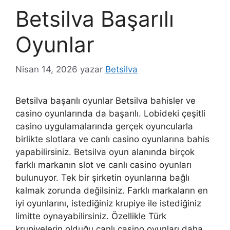
Betsilva Başarılı
Oyunlar
Nisan 14, 2026
yazar
Betsilva
Betsilva başarılı oyunlar Betsilva bahisler ve
casino oyunlarında da başarılı. Lobideki çeşitli
casino uygulamalarında gerçek oyuncularla
birlikte slotlara ve canlı casino oyunlarına bahis
yapabilirsiniz. Betsilva oyun alanında birçok
farklı markanın slot ve canlı casino oyunları
bulunuyor. Tek bir şirketin oyunlarına bağlı
kalmak zorunda değilsiniz. Farklı markaların en
iyi oyunlarını, istediğiniz krupiye ile istediğiniz
limitte oynayabilirsiniz. Özellikle Türk
krupiyelerin olduğu canlı casino oyunları daha