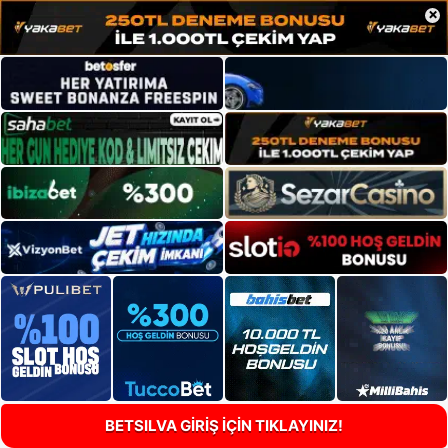
×
BETSILVA GİRİŞ İÇİN TIKLAYINIZ!