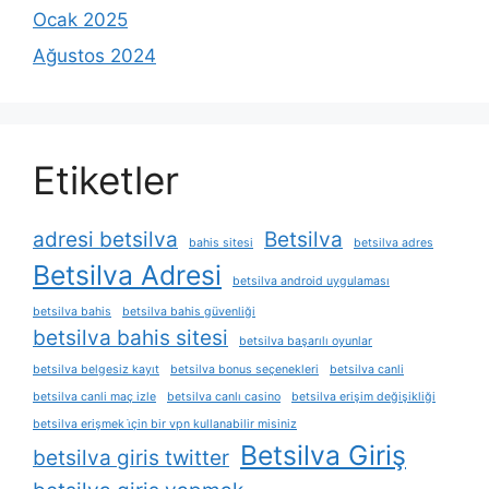
Ocak 2025
Ağustos 2024
Etiketler
adresi betsilva
Betsilva
bahis sitesi
betsilva adres
Betsilva Adresi
betsilva android uygulaması
betsilva bahis
betsilva bahis güvenliği
betsilva bahis sitesi
betsilva başarılı oyunlar
betsilva belgesiz kayıt
betsilva bonus seçenekleri
betsilva canli
betsilva canli maç izle
betsilva canlı casino
betsilva erişim değişikliği
betsilva erişmek i̇çin bir vpn kullanabilir misiniz
Betsilva Giriş
betsilva giris twitter