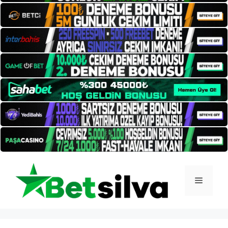
İçeriğe
atla
Menü