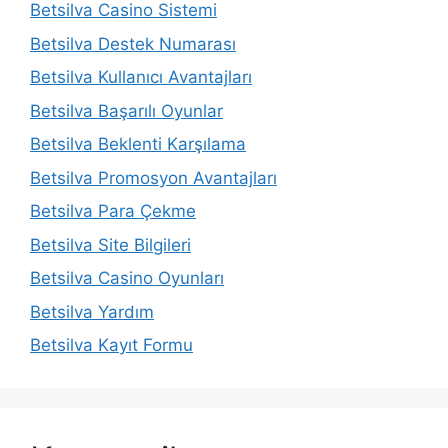
Betsilva Casino Sistemi
Betsilva Destek Numarası
Betsilva Kullanıcı Avantajları
Betsilva Başarılı Oyunlar
Betsilva Beklenti Karşılama
Betsilva Promosyon Avantajları
Betsilva Para Çekme
Betsilva Site Bilgileri
Betsilva Casino Oyunları
Betsilva Yardım
Betsilva Kayıt Formu