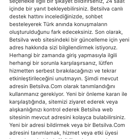
seçenekle ilgili bir şikayet bildirirseniz, 24 saat
içinde bir yanıt bekleyebilirsiniz. Betsilva canlı
destek hattını incelediğinizde, sohbet
besteleyerek Türk anında konuşmaların
oluşturulduğunu fark edeceksiniz. Son olarak,
Betsilva web sitesindeki bir güncelleme için yeni
adres hakkında sizi bilgilendirmek istiyoruz.
Herhangi bir zamanda giriş yapmasıyla ilgili
herhangi bir sorunla karşılaşırsanız, lütfen
hizmetten serbest bırakılacağınızı ve tekrar
etkinleştirileceğini unutmayın. Şimdi mevcut
adresin Betsilva.Com olarak tanımlandığını
kullanmanız gerekiyor. Yeni bir önleme kararı ile
karşılaştığında, sitemizi ziyaret ederek veya
alışkanlığınızı kontrol ederek Betsilva web
sitesinin mevcut adresini kolayca bulabilirsiniz.
Yeni bir adresi bildirmek veya bir Betsilva.Com
adresini tanımlamak, hizmet veya etki üyesi