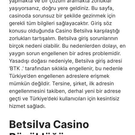
yapmakta ve bir çözüm aramakta zorluklar
yaşıyorsanız, doğru yere geldiniz. Bu sayfa,
casinoda sorunsuz bir şekilde gezinmek için
gerekli tüm bilgileri sağlayacaktır. Giriş söz
konusu olduğunda Casino Betsilva karşılaştığı
zorlukları tartışalım. Betsilva giriş sorunlarının
birçok nedeni olabilir. Bu nedenlerden dolayı, en
yaygın sorun engellenen bir adres problemidir.
Yasadışı doğası nedeniyle, Betsilva giriş adresi
‘BTK .’ tarafından sıklıkla engellenir, bu nedenle
Türkiye’den engellenen adreslere erişmek
mümkün değildir. Tersine, şirket, ilk adresin
engellenmesini takiben, derhal yeni bir adrese
geçti ve Türkiye’deki kullanıcıları için kesintisiz
hizmet sağladı.
Betsilva Casino