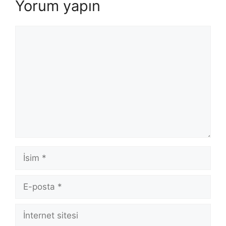
Yorum yapın
Yorum
İsim
E-
posta
İnternet
sitesi