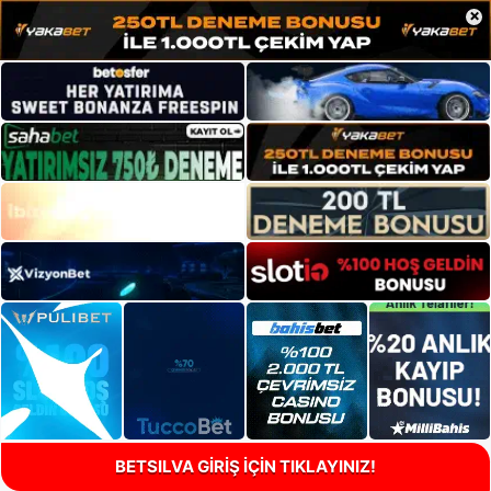
×
BETSILVA GİRİŞ İÇİN TIKLAYINIZ!