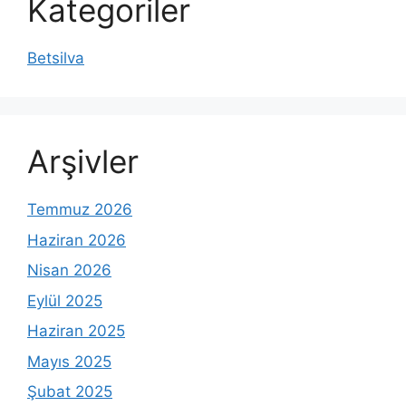
Kategoriler
Betsilva
Arşivler
Temmuz 2026
Haziran 2026
Nisan 2026
Eylül 2025
Haziran 2025
Mayıs 2025
Şubat 2025