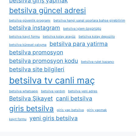
betsilva giriş yapmak
betsilva güncel adresi
betsilva güvenlik programı
betsilva hangi sanal sporlara bahse girebilirim
betsilva instagram
betsilva i̇şlem özgürlüğü
betsilva kayıt formu
betsilva kolay arayüz
betsilva kolay depozito
betsilva para yatirma
betsilva küresel çalışma
betsilva promosyon
betsilva promosyon kodu
betsilva rulet kazancı
betsilva site bilgileri
betsilva tv canli maç
betsilva whatsapp
betsilva yardım
betsilva yeni adres
Betsilva Şikayet
canli betsilva
giris betsilva
giris yap betsilva
giriş yapmak
yeni giris betsilva
kayıt formu