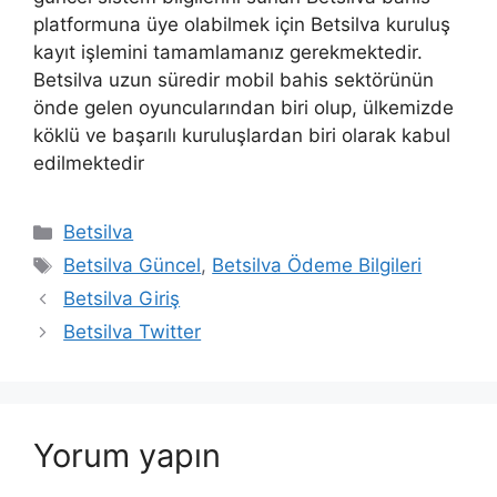
platformuna üye olabilmek için Betsilva kuruluş
kayıt işlemini tamamlamanız gerekmektedir.
Betsilva uzun süredir mobil bahis sektörünün
önde gelen oyuncularından biri olup, ülkemizde
köklü ve başarılı kuruluşlardan biri olarak kabul
edilmektedir
Kategoriler
Betsilva
Etiketler
Betsilva Güncel
,
Betsilva Ödeme Bilgileri
Betsilva Giriş
Betsilva Twitter
Yorum yapın