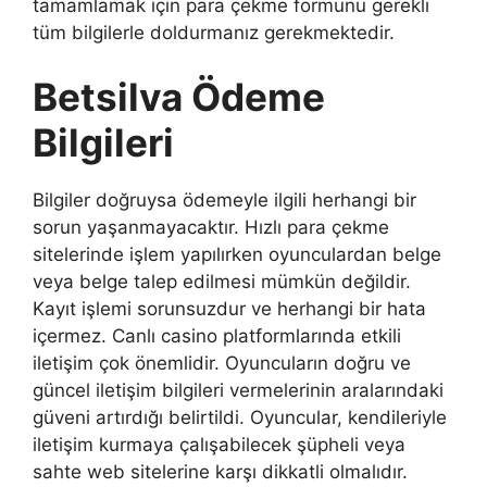
tamamlamak için para çekme formunu gerekli
tüm bilgilerle doldurmanız gerekmektedir.
Betsilva Ödeme
Bilgileri
Bilgiler doğruysa ödemeyle ilgili herhangi bir
sorun yaşanmayacaktır. Hızlı para çekme
sitelerinde işlem yapılırken oyunculardan belge
veya belge talep edilmesi mümkün değildir.
Kayıt işlemi sorunsuzdur ve herhangi bir hata
içermez. Canlı casino platformlarında etkili
iletişim çok önemlidir. Oyuncuların doğru ve
güncel iletişim bilgileri vermelerinin aralarındaki
güveni artırdığı belirtildi. Oyuncular, kendileriyle
iletişim kurmaya çalışabilecek şüpheli veya
sahte web sitelerine karşı dikkatli olmalıdır.