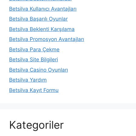
Betsilva Kullanıcı Avantajları
Betsilva Başarılı Oyunlar
Betsilva Beklenti Karşılama
Betsilva Promosyon Avantajları
Betsilva Para Çekme
Betsilva Site Bilgileri
Betsilva Casino Oyunları
Betsilva Yardım
Betsilva Kayıt Formu
Kategoriler