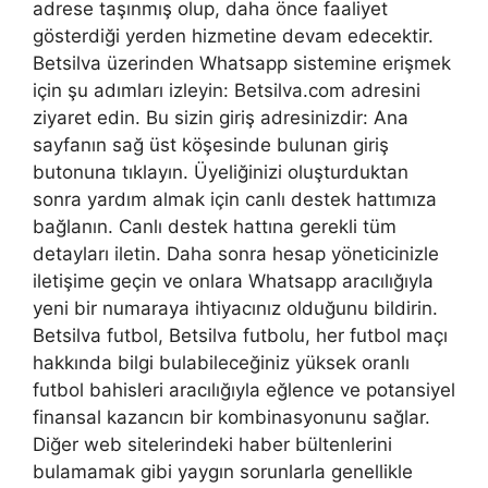
adrese taşınmış olup, daha önce faaliyet
gösterdiği yerden hizmetine devam edecektir.
Betsilva üzerinden Whatsapp sistemine erişmek
için şu adımları izleyin: Betsilva.com adresini
ziyaret edin. Bu sizin giriş adresinizdir: Ana
sayfanın sağ üst köşesinde bulunan giriş
butonuna tıklayın. Üyeliğinizi oluşturduktan
sonra yardım almak için canlı destek hattımıza
bağlanın. Canlı destek hattına gerekli tüm
detayları iletin. Daha sonra hesap yöneticinizle
iletişime geçin ve onlara Whatsapp aracılığıyla
yeni bir numaraya ihtiyacınız olduğunu bildirin.
Betsilva futbol, Betsilva futbolu, her futbol maçı
hakkında bilgi bulabileceğiniz yüksek oranlı
futbol bahisleri aracılığıyla eğlence ve potansiyel
finansal kazancın bir kombinasyonunu sağlar.
Diğer web sitelerindeki haber bültenlerini
bulamamak gibi yaygın sorunlarla genellikle