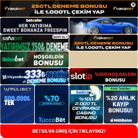
×
BETSILVA GİRİŞ İÇİN TIKLAYINIZ!