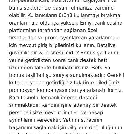
rakiplerinize karşı size avantaj sağlayabilir ve
bahis sektöründe başarılı olmanıza yardımcı
olabilir. Kullanıcıların ürünü kullanmayı bırakma
oranları hala oldukça yüksek. En iyi canlı casino
platformları tarafından sağlanan özel
fırsatlardan ve promosyonlardan yararlanmak
için mevcut giriş bilgilerinizi kullanın. Betsilva
güvenilir bir web sitesi midir? Bonus şartlarını
yerine getirdikten sonra canlı destek hattı
üzerinden talepte bulunabilirsiniz. Betsilva
bonus teklifleri şu sırayla sunulmaktadır: Gerekli
kriterleri yerine getirdiğiniz takdirde dilediğiniz
promosyon kampanyasından yararlanabilirsiniz.
Bazı teknolojiler canlı ödeme desteği
sunmaktadır. Kendini işine adamış bir destek
personeli size mevcut limitleri ve hesap
ayrıntılarını verecektir. Yatırım sürecinin
başarısını sağlamak için bilgilerin doğruluğunun