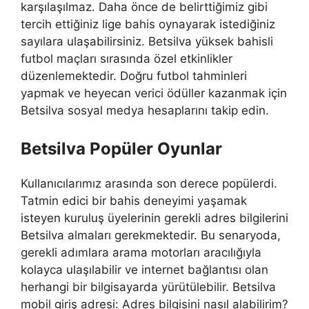
karşılaşılmaz. Daha önce de belirttiğimiz gibi
tercih ettiğiniz lige bahis oynayarak istediğiniz
sayılara ulaşabilirsiniz. Betsilva yüksek bahisli
futbol maçları sırasında özel etkinlikler
düzenlemektedir. Doğru futbol tahminleri
yapmak ve heyecan verici ödüller kazanmak için
Betsilva sosyal medya hesaplarını takip edin.
Betsilva Popüler Oyunlar
Kullanıcılarımız arasında son derece popülerdi.
Tatmin edici bir bahis deneyimi yaşamak
isteyen kuruluş üyelerinin gerekli adres bilgilerini
Betsilva almaları gerekmektedir. Bu senaryoda,
gerekli adımlara arama motorları aracılığıyla
kolayca ulaşılabilir ve internet bağlantısı olan
herhangi bir bilgisayarda yürütülebilir. Betsilva
mobil giriş adresi: Adres bilgisini nasıl alabilirim?