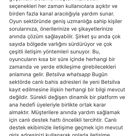
seçenekleri her zaman kullanıcılara açıktır ve
birden fazla kanal aracılığıyla yardım sunar.
Oyun sektöründe geniş uzmanlığa sahip kişiler
sorularınıza, önerilerinize ve şikayetlerinize
anında çözüm sağlayabilir. Şirket şu anda çok
sayıda bölgede varlığını sürdürüyor ve çok
çeşitli iletişim yöntemleri sunuyor. Bu,
oyuncuların kısa bir süre içinde herhangi bir
zamanda ve yerde etkileşime girebilecekleri
anlamına gelir.
Betsilva whatsapp
Bugün
sektörde canlı bahis adresleri ile yeni Betsilva
kayıt edilmesine ilişkin herhangi bir bilgi mevcut
değildir. Sürekli değişen dinamik bir platform ve
ana hedefi üyeleriyle birlikte ortak karar
almaktır. Müşterilere anında yardım sağlamak
için canlı destek hattı öncelikli tercihtir. Canlı
destek ekibimizle iletişime geçmek için mevcut
giriş adresinizi kullanarak onlarla iletişime