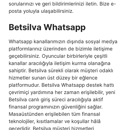
sorularınızı ve geri bildirimlerinizi iletin. Bize e-
posta yoluyla ulaşabilirsiniz.
Betsilva Whatsapp
Whatsapp kanallarımızın dışında sosyal medya
platformlarınız üzerinden de bizimle iletişime
geçebilirsiniz. Oyuncular birbirleriyle çeşitli
kanallar aracılığıyla iletişim kurma olanağına
sahiptir. Betsilva sürekli olarak müşteri odaklı
hizmetler sunan üst düzey bir eğlence
platformudur. Betsilva Whatsapp destek hattı
çevrimiçi yardımına her zaman erişilebilir, yeni
Betsilva canlı giriş süreci aracılığıyla aktif
finansal programınızın güvenliğini sağlar.
Masaüstünden erişilebilen tüm finansal
teknolojiler, kısıtlamalar ve koşullar hâlâ
geçerlidir. Betsilva müşteri hizmetleri