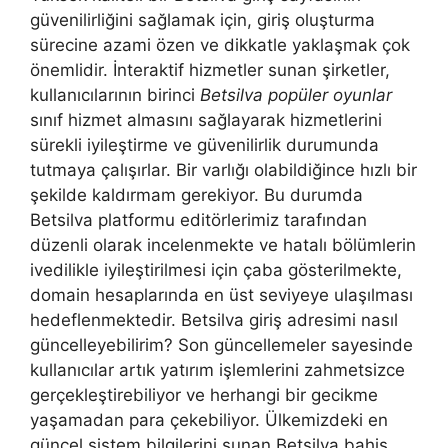
güvenilirliğini sağlamak için, giriş oluşturma
sürecine azami özen ve dikkatle yaklaşmak çok
önemlidir. İnteraktif hizmetler sunan şirketler,
kullanıcılarının birinci
Betsilva popüler oyunlar
sınıf hizmet almasını sağlayarak hizmetlerini
sürekli iyileştirme ve güvenilirlik durumunda
tutmaya çalışırlar. Bir varlığı olabildiğince hızlı bir
şekilde kaldırmam gerekiyor. Bu durumda
Betsilva platformu editörlerimiz tarafından
düzenli olarak incelenmekte ve hatalı bölümlerin
ivedilikle iyileştirilmesi için çaba gösterilmekte,
domain hesaplarında en üst seviyeye ulaşılması
hedeflenmektedir. Betsilva giriş adresimi nasıl
güncelleyebilirim? Son güncellemeler sayesinde
kullanıcılar artık yatırım işlemlerini zahmetsizce
gerçekleştirebiliyor ve herhangi bir gecikme
yaşamadan para çekebiliyor. Ülkemizdeki en
güncel sistem bilgilerini sunan Betsilva bahis