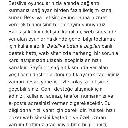
Betsilva oyuncularınızla anında bağlantı
kurmanızı sağlayan birden fazla iletişim kanalı
sunar. Betsilva iletişim oyuncularına hizmet
vererek birinci sınıf bir deneyim sunuyoruz.
Bahis şirketinin iletişim kanalları, web sitesinde
yer alan oyunlar hakkında genel bilgi toplamak
için kullanılabilir.
Betsilva ödeme bilgileri
canlı
destek hattı, web sitenizde herhangi bir sorunla
karşılaştığınızda ulaşabileceğiniz en hızlı
kanaldır. Sayfanın sağ alt kısmında yer alan
yeşil canlı destek butonuna tıklayarak istediğiniz
zaman hesap yöneticinizle kolayca iletişime
geçebilirsiniz. Canlı desteğe ulaşmak için
adınızı, kullanıcı adınızı, telefon numaranızı ve
e-posta adresinizi vermeniz gerekecektir. Bu
bilgi daha hızlı yanıt için gereklidir. Yüksek hızlı
poker web sitesini keşfedin ve özel uzman
yardım hattımız aracılığıyla bize bilgilerinizi,