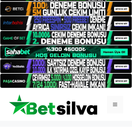
İçeriğe
atla
Menü