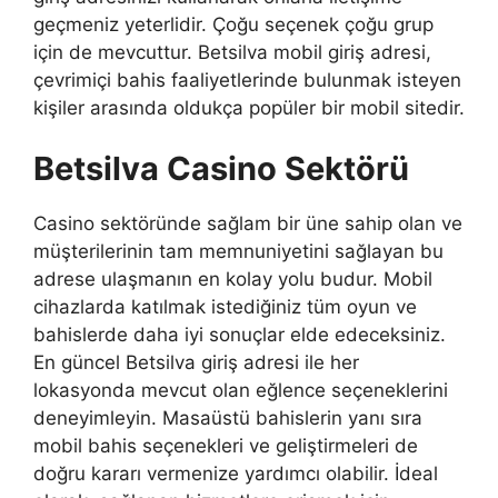
geçmeniz yeterlidir. Çoğu seçenek çoğu grup
için de mevcuttur. Betsilva mobil giriş adresi,
çevrimiçi bahis faaliyetlerinde bulunmak isteyen
kişiler arasında oldukça popüler bir mobil sitedir.
Betsilva Casino Sektörü
Casino sektöründe sağlam bir üne sahip olan ve
müşterilerinin tam memnuniyetini sağlayan bu
adrese ulaşmanın en kolay yolu budur. Mobil
cihazlarda katılmak istediğiniz tüm oyun ve
bahislerde daha iyi sonuçlar elde edeceksiniz.
En güncel Betsilva giriş adresi ile her
lokasyonda mevcut olan eğlence seçeneklerini
deneyimleyin. Masaüstü bahislerin yanı sıra
mobil bahis seçenekleri ve geliştirmeleri de
doğru kararı vermenize yardımcı olabilir. İdeal