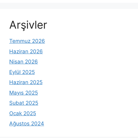
Arşivler
Temmuz 2026
Haziran 2026
Nisan 2026
Eylül 2025
Haziran 2025
Mayıs 2025
Şubat 2025
Ocak 2025
Ağustos 2024