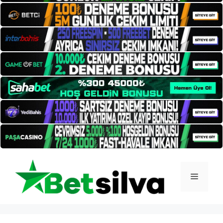
İçeriğe
atla
Menü