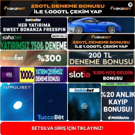
×
BETSILVA GİRİŞ İÇİN TIKLAYINIZ!