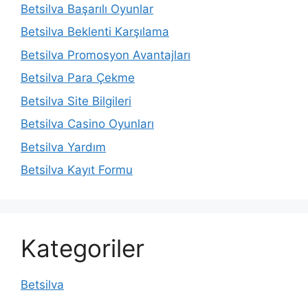
Betsilva Başarılı Oyunlar
Betsilva Beklenti Karşılama
Betsilva Promosyon Avantajları
Betsilva Para Çekme
Betsilva Site Bilgileri
Betsilva Casino Oyunları
Betsilva Yardım
Betsilva Kayıt Formu
Kategoriler
Betsilva