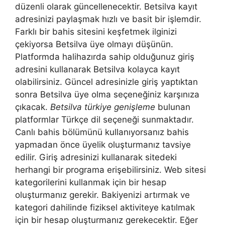
düzenli olarak güncellenecektir. Betsilva kayıt
adresinizi paylaşmak hızlı ve basit bir işlemdir.
Farklı bir bahis sitesini keşfetmek ilginizi
çekiyorsa Betsilva üye olmayı düşünün.
Platformda halihazırda sahip olduğunuz giriş
adresini kullanarak Betsilva kolayca kayıt
olabilirsiniz. Güncel adresinizle giriş yaptıktan
sonra Betsilva üye olma seçeneğiniz karşınıza
çıkacak.
Betsilva türkiye genişleme
bulunan
platformlar Türkçe dil seçeneği sunmaktadır.
Canlı bahis bölümünü kullanıyorsanız bahis
yapmadan önce üyelik oluşturmanız tavsiye
edilir. Giriş adresinizi kullanarak sitedeki
herhangi bir programa erişebilirsiniz. Web sitesi
kategorilerini kullanmak için bir hesap
oluşturmanız gerekir. Bakiyenizi artırmak ve
kategori dahilinde fiziksel aktiviteye katılmak
için bir hesap oluşturmanız gerekecektir. Eğer