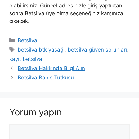
olabilirsiniz. Güncel adresinizle giriş yaptıktan
sonra Betsilva üye olma seçeneğiniz karşınıza
çıkacak.
Kategoriler
Betsilva
Etiketler
betsilva btk yasağı
,
betsilva güven sorunları
,
kayit betsilva
Betsilva Hakkında Bilgi Alın
Betsilva Bahis Tutkusu
Yorum yapın
Yorum