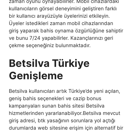
zaman oyunu oynayabilirler. Mobil cihazlardaki
kullanıcıların görsel deneyimini geliştiren farklı
bir kullanıcı arayüzüyle üyelerinizi etkileyin.
Üyeler istedikleri zaman mobil cihazlarından
giriş yaparak bahis oynama özgürlüğüne sahiptir
ve bunu 7/24 yapabilirler. Kazançlarınızı geri
çekme seçeneğiniz bulunmaktadır.
Betsilva Türkiye
Genişleme
Betsilva kullanıcıları artık Türkiye’de yeni açılan,
geniş bahis seçenekleri ve cazip bonus
kampanyaları sunan bahis sitesi Betsilva
hizmetlerinden yararlanabiliyor.Betsilva mevcut
giriş adresi, btk yasağının sorunlara yol açtığı
durumlarda web sitesine erişim için alternatif bir