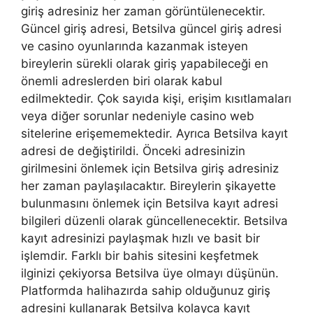
giriş adresiniz her zaman görüntülenecektir.
Güncel giriş adresi, Betsilva güncel giriş adresi
ve casino oyunlarında kazanmak isteyen
bireylerin sürekli olarak giriş yapabileceği en
önemli adreslerden biri olarak kabul
edilmektedir. Çok sayıda kişi, erişim kısıtlamaları
veya diğer sorunlar nedeniyle casino web
sitelerine erişememektedir. Ayrıca Betsilva kayıt
adresi de değiştirildi. Önceki adresinizin
girilmesini önlemek için Betsilva giriş adresiniz
her zaman paylaşılacaktır. Bireylerin şikayette
bulunmasını önlemek için Betsilva kayıt adresi
bilgileri düzenli olarak güncellenecektir. Betsilva
kayıt adresinizi paylaşmak hızlı ve basit bir
işlemdir. Farklı bir bahis sitesini keşfetmek
ilginizi çekiyorsa Betsilva üye olmayı düşünün.
Platformda halihazırda sahip olduğunuz giriş
adresini kullanarak Betsilva kolayca kayıt