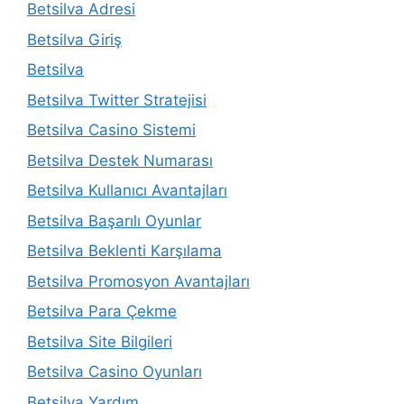
Betsilva Adresi
Betsilva Giriş
Betsilva
Betsilva Twitter Stratejisi
Betsilva Casino Sistemi
Betsilva Destek Numarası
Betsilva Kullanıcı Avantajları
Betsilva Başarılı Oyunlar
Betsilva Beklenti Karşılama
Betsilva Promosyon Avantajları
Betsilva Para Çekme
Betsilva Site Bilgileri
Betsilva Casino Oyunları
Betsilva Yardım