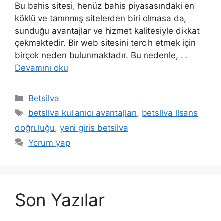
Bu bahis sitesi, henüz bahis piyasasındaki en
köklü ve tanınmış sitelerden biri olmasa da,
sunduğu avantajlar ve hizmet kalitesiyle dikkat
çekmektedir. Bir web sitesini tercih etmek için
birçok neden bulunmaktadır. Bu nedenle, …
Devamını oku
Kategoriler
Betsilva
Etiketler
betsilva kullanıcı avantajları
,
betsilva lisans
doğruluğu
,
yeni giris betsilva
Yorum yap
Son Yazılar