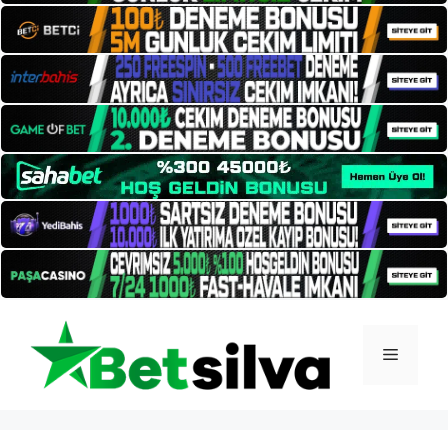
İçeriğe
atla
Menü