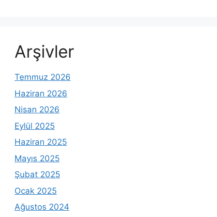
Arşivler
Temmuz 2026
Haziran 2026
Nisan 2026
Eylül 2025
Haziran 2025
Mayıs 2025
Şubat 2025
Ocak 2025
Ağustos 2024