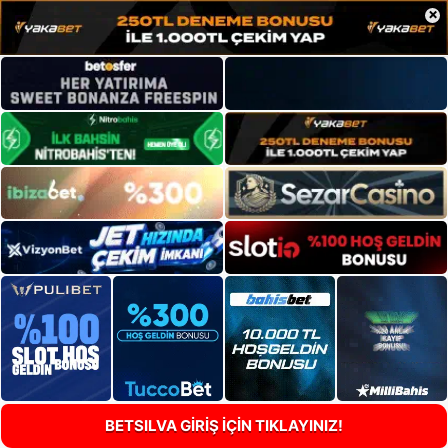
×
BETSILVA GİRİŞ İÇİN TIKLAYINIZ!