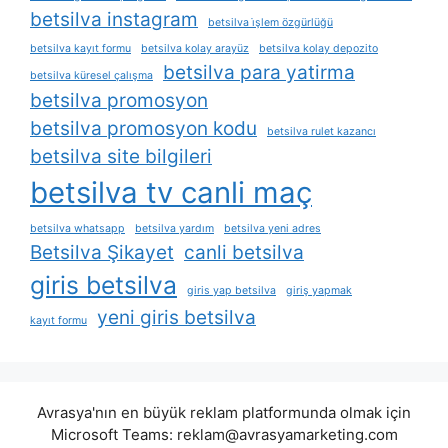
betsilva instagram
betsilva i̇şlem özgürlüğü
betsilva kayıt formu
betsilva kolay arayüz
betsilva kolay depozito
betsilva para yatirma
betsilva küresel çalışma
betsilva promosyon
betsilva promosyon kodu
betsilva rulet kazancı
betsilva site bilgileri
betsilva tv canli maç
betsilva whatsapp
betsilva yardım
betsilva yeni adres
Betsilva Şikayet
canli betsilva
giris betsilva
giris yap betsilva
giriş yapmak
yeni giris betsilva
kayıt formu
Avrasya'nın en büyük reklam platformunda olmak için
Microsoft Teams:
reklam@avrasyamarketing.com