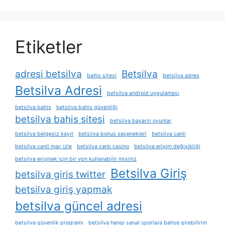
Etiketler
adresi betsilva
Betsilva
bahis sitesi
betsilva adres
Betsilva Adresi
betsilva android uygulaması
betsilva bahis
betsilva bahis güvenliği
betsilva bahis sitesi
betsilva başarılı oyunlar
betsilva belgesiz kayıt
betsilva bonus seçenekleri
betsilva canli
betsilva canli maç izle
betsilva canlı casino
betsilva erişim değişikliği
betsilva erişmek i̇çin bir vpn kullanabilir misiniz
Betsilva Giriş
betsilva giris twitter
betsilva giriş yapmak
betsilva güncel adresi
betsilva güvenlik programı
betsilva hangi sanal sporlara bahse girebilirim