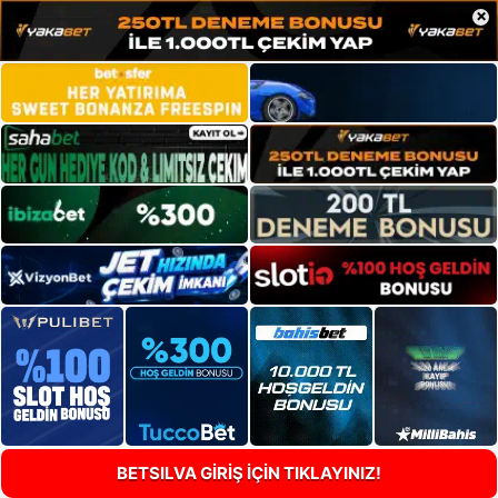
×
BETSILVA GİRİŞ İÇİN TIKLAYINIZ!