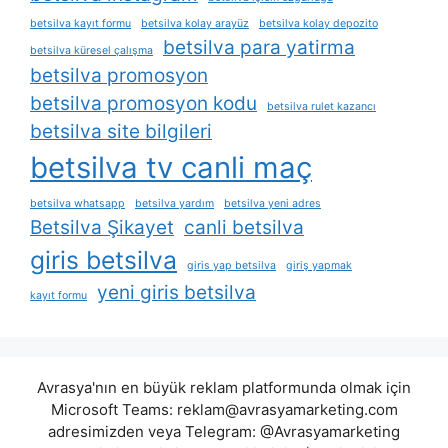
betsilva kayıt formu
betsilva kolay arayüz
betsilva kolay depozito
betsilva para yatirma
betsilva küresel çalışma
betsilva promosyon
betsilva promosyon kodu
betsilva rulet kazancı
betsilva site bilgileri
betsilva tv canli maç
betsilva whatsapp
betsilva yardım
betsilva yeni adres
Betsilva Şikayet
canli betsilva
giris betsilva
giris yap betsilva
giriş yapmak
yeni giris betsilva
kayıt formu
Avrasya'nın en büyük reklam platformunda olmak için
Microsoft Teams:
reklam@avrasyamarketing.com
adresimizden veya Telegram: @Avrasyamarketing