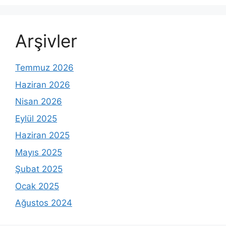
Arşivler
Temmuz 2026
Haziran 2026
Nisan 2026
Eylül 2025
Haziran 2025
Mayıs 2025
Şubat 2025
Ocak 2025
Ağustos 2024