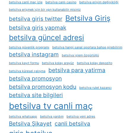
betsilva canli maç izle
betsilva canlı casino
betsilva erişim değişikliği
betsilva erişmek i̇çin bir vpn kullanabilir misiniz
Betsilva Giriş
betsilva giris twitter
betsilva giriş yapmak
betsilva güncel adresi
betsilva güvenlik programı
betsilva hangi sanal sporlara bahse girebilirim
betsilva instagram
betsilva i̇şlem özgürlüğü
betsilva kayıt formu
betsilva kolay arayüz
betsilva kolay depozito
betsilva para yatirma
betsilva küresel çalışma
betsilva promosyon
betsilva promosyon kodu
betsilva rulet kazancı
betsilva site bilgileri
betsilva tv canli maç
betsilva whatsapp
betsilva yardım
betsilva yeni adres
Betsilva Şikayet
canli betsilva