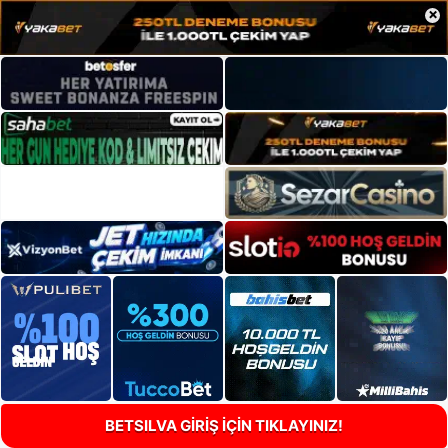
×
BETSILVA GİRİŞ İÇİN TIKLAYINIZ!