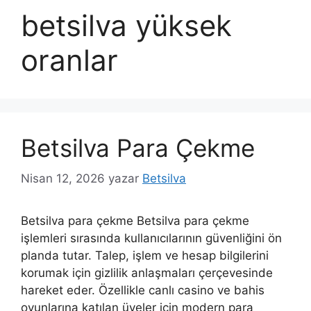
betsilva yüksek
oranlar
Betsilva Para Çekme
Nisan 12, 2026
yazar
Betsilva
Betsilva para çekme Betsilva para çekme
işlemleri sırasında kullanıcılarının güvenliğini ön
planda tutar. Talep, işlem ve hesap bilgilerini
korumak için gizlilik anlaşmaları çerçevesinde
hareket eder. Özellikle canlı casino ve bahis
oyunlarına katılan üyeler için modern para